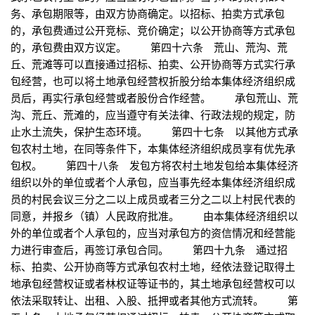
务、承包期限等，由双方协商确定。以招标、拍卖方式承包
的，承包费通过公开竞标、竞价确定；以公开协商等方式承包
的，承包费由双方议定。 第四十六条 荒山、荒沟、荒
丘、荒滩等可以直接通过招标、拍卖、公开协商等方式实行承
包经营，也可以将土地承包经营权折股分给本集体经济组织成
员后，再实行承包经营或者股份合作经营。 承包荒山、荒
沟、荒丘、荒滩的，应当遵守有关法律、行政法规的规定，防
止水土流失，保护生态环境。 第四十七条 以其他方式承
包农村土地，在同等条件下，本集体经济组织成员享有优先承
包权。 第四十八条 发包方将农村土地发包给本集体经济
组织以外的单位或者个人承包，应当事先经本集体经济组织成
员的村民会议三分之二以上成员或者三分之二以上村民代表的
同意，并报乡（镇）人民政府批准。 由本集体经济组织以
外的单位或者个人承包的，应当对承包方的资信情况和经营能
力进行审查后，再签订承包合同。 第四十九条 通过招
标、拍卖、公开协商等方式承包农村土地，经依法登记取得土
地承包经营权证或者林权证等证书的，其土地承包经营权可以
依法采取转让、出租、入股、抵押或者其他方式流转。 第