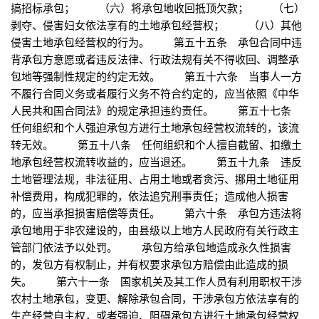
搞招标承包； （六）将承包地收回抵顶欠款； （七）
剥夺、侵害妇女依法享有的土地承包经营权； （八）其他
侵害土地承包经营权的行为。 第五十五条 承包合同中违
背承包方意愿或者违反法律、行政法规有关不得收回、调整承
包地等强制性规定的约定无效。 第五十六条 当事人一方
不履行合同义务或者履行义务不符合约定的，应当依照《中华
人民共和国合同法》的规定承担违约责任。 第五十七条
任何组织和个人强迫承包方进行土地承包经营权流转的，该流
转无效。 第五十八条 任何组织和个人擅自截留、扣缴土
地承包经营权流转收益的，应当退还。 第五十九条 违反
土地管理法规，非法征用、占用土地或者贪污、挪用土地征用
补偿费用，构成犯罪的，依法追究刑事责任；造成他人损害
的，应当承担损害赔偿等责任。 第六十条 承包方违法将
承包地用于非农建设的，由县级以上地方人民政府有关行政主
管部门依法予以处罚。 承包方给承包地造成永久性损害
的，发包方有权制止，并有权要求承包方赔偿由此造成的损
失。 第六十一条 国家机关及其工作人员有利用职权干涉
农村土地承包，变更、解除承包合同，干涉承包方依法享有的
生产经营自主权，或者强迫、阻碍承包方进行土地承包经营权