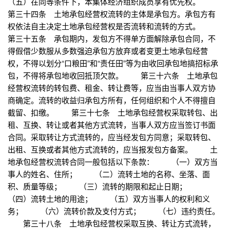
（五）在同等条件下，本集体经济组织成员享有优先权。
第三十四条 土地承包经营权流转的主体是承包方。承包方有
权依法自主决定土地承包经营权是否流转和流转的方式。
第三十五条 承包期内，发包方不得单方面解除承包合同，不
得假借少数服从多数强迫承包方放弃或者变更土地承包经营
权，不得以划分“口粮田”和“责任田”等为由收回承包地搞招标承
包，不得将承包地收回抵顶欠款。 第三十六条 土地承包
经营权流转的转包费、租金、转让费等，应当由当事人双方协
商确定。流转的收益归承包方所有，任何组织和个人不得擅自
截留、扣缴。 第三十七条 土地承包经营权采取转包、出
租、互换、转让或者其他方式流转，当事人双方应当签订书面
合同。采取转让方式流转的，应当经发包方同意；采取转包、
出租、互换或者其他方式流转的，应当报发包方备案。 土
地承包经营权流转合同一般包括以下条款： （一）双方当
事人的姓名、住所； （二）流转土地的名称、坐落、面
积、质量等级； （三）流转的期限和起止日期；
（四）流转土地的用途； （五）双方当事人的权利和义
务； （六）流转价款及支付方式； （七）违约责任。
第三十八条 土地承包经营权采取互换、转让方式流转，