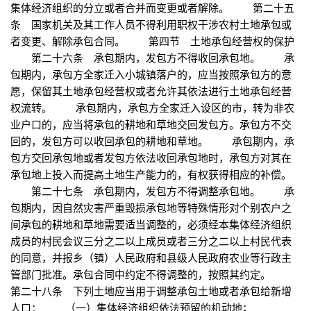
集体经济组织的分立或者合并而变更或者解除。 第二十五
条 国家机关及其工作人员不得利用职权干涉农村土地承包或
者变更、解除承包合同。 第四节 土地承包经营权的保护
第二十六条 承包期内，发包方不得收回承包地。 承
包期内，承包方全家迁入小城镇落户的，应当按照承包方的意
愿，保留其土地承包经营权或者允许其依法进行土地承包经营
权流转。 承包期内，承包方全家迁入设区的市，转为非农
业户口的，应当将承包的耕地和草地交回发包方。承包方不交
回的，发包方可以收回承包的耕地和草地。 承包期内，承
包方交回承包地或者发包方依法收回承包地时，承包方对其在
承包地上投入而提高土地生产能力的，有权获得相应的补偿。
第二十七条 承包期内，发包方不得调整承包地。 承
包期内，因自然灾害严重毁损承包地等特殊情形对个别农户之
间承包的耕地和草地需要适当调整的，必须经本集体经济组织
成员的村民会议三分之二以上成员或者三分之二以上村民代表
的同意，并报乡（镇）人民政府和县级人民政府农业等行政主
管部门批准。承包合同中约定不得调整的，按照其约定。
第二十八条 下列土地应当用于调整承包土地或者承包给新增
人口： （一）集体经济组织依法预留的机动地；