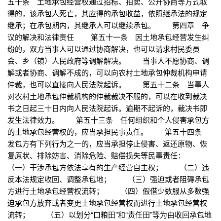
五十条 土地承包经营权通过招标、拍卖、公开协商等方式取
得的，该承包人死亡，其应得的承包收益，依照继承法的规定
继承；在承包期内，其继承人可以继续承包。 第四章 争
议的解决和法律责任 第五十一条 因土地承包经营发生纠
纷的，双方当事人可以通过协商解决，也可以请求村民委员
会、乡（镇）人民政府等调解解决。 当事人不愿协商、调
解或者协商、调解不成的，可以向农村土地承包仲裁机构申请
仲裁，也可以直接向人民法院起诉。 第五十二条 当事人
对农村土地承包仲裁机构的仲裁裁决不服的，可以在收到裁决
书之日起三十日内向人民法院起诉。逾期不起诉的，裁决书即
发生法律效力。 第五十三条 任何组织和个人侵害承包方
的土地承包经营权的，应当承担民事责任。 第五十四条
发包方有下列行为之一的，应当承担停止侵害、返还原物、恢
复原状、排除妨害、消除危险、赔偿损失等民事责任：
（一）干涉承包方依法享有的生产经营自主权； （二）违
反本法规定收回、调整承包地； （三）强迫或者阻碍承包
方进行土地承包经营权流转； （四）假借少数服从多数强
迫承包方放弃或者变更土地承包经营权而进行土地承包经营权
流转； （五）以划分“口粮田”和“责任田”等为由收回承包地