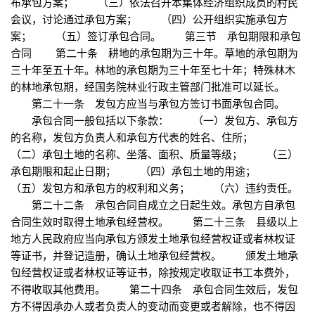
布承包方案； （三）依法召开本集体经济组织成员的村民
会议，讨论通过承包方案； （四）公开组织实施承包方
案； （五）签订承包合同。 第三节 承包期限和承包
合同 第二十条 耕地的承包期为三十年。草地的承包期为
三十年至五十年。林地的承包期为三十年至七十年；特殊林木
的林地承包期，经国务院林业行政主管部门批准可以延长。
第二十一条 发包方应当与承包方签订书面承包合同。
承包合同一般包括以下条款： （一）发包方、承包方
的名称，发包方负责人和承包方代表的姓名、住所；
（二）承包土地的名称、坐落、面积、质量等级； （三）
承包期限和起止日期； （四）承包土地的用途；
（五）发包方和承包方的权利和义务； （六）违约责任。
第二十二条 承包合同自成立之日起生效。承包方自承包
合同生效时取得土地承包经营权。 第二十三条 县级以上
地方人民政府应当向承包方颁发土地承包经营权证或者林权证
等证书，并登记造册，确认土地承包经营权。 颁发土地承
包经营权证或者林权证等证书，除按规定收取证书工本费外，
不得收取其他费用。 第二十四条 承包合同生效后，发包
方不得因承办人或者负责人的变动而变更或者解除，也不得因