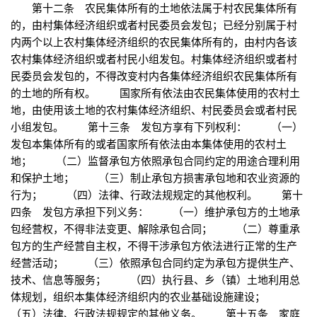
第十二条 农民集体所有的土地依法属于村农民集体所有
的，由村集体经济组织或者村民委员会发包；已经分别属于村
内两个以上农村集体经济组织的农民集体所有的，由村内各该
农村集体经济组织或者村民小组发包。村集体经济组织或者村
民委员会发包的，不得改变村内各集体经济组织农民集体所有
的土地的所有权。 国家所有依法由农民集体使用的农村土
地，由使用该土地的农村集体经济组织、村民委员会或者村民
小组发包。 第十三条 发包方享有下列权利： （一）
发包本集体所有的或者国家所有依法由本集体使用的农村土
地； （二）监督承包方依照承包合同约定的用途合理利用
和保护土地； （三）制止承包方损害承包地和农业资源的
行为； （四）法律、行政法规规定的其他权利。 第十
四条 发包方承担下列义务： （一）维护承包方的土地承
包经营权，不得非法变更、解除承包合同； （二）尊重承
包方的生产经营自主权，不得干涉承包方依法进行正常的生产
经营活动； （三）依照承包合同约定为承包方提供生产、
技术、信息等服务； （四）执行县、乡（镇）土地利用总
体规划，组织本集体经济组织内的农业基础设施建设；
（五）法律、行政法规规定的其他义务。 第十五条 家庭