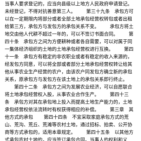
当事人要求登记的，应当向县级以上地方人民政府申请登记。
未经登记，不得对抗善意第三人。 第三十九条 承包方可
以在一定期限内将部分或者全部土地承包经营权转包或者出租
给第三方，承包方与发包方的承包关系不变。 承包方将土
地交由他人代耕不超过一年的，可以不签订书面合同。 第
四十条 承包方之间为方便耕种或者各自需要，可以对属于同
一集体经济组织的土地的土地承包经营权进行互换。 第四
十一条 承包方有稳定的非农职业或者有稳定的收入来源的，
经发包方同意，可以将全部或者部分土地承包经营权转让给其
他从事农业生产经营的农户，由该农户同发包方确立新的承包
关系，原承包方与发包方在该土地上的承包关系即行终止。
第四十二条 承包方之间为发展农业经济，可以自愿联合
将土地承包经营权入股，从事农业合作生产。 第四十三
条 承包方对其在承包地上投入而提高土地生产能力的，土地
承包经营权依法流转时有权获得相应的补偿。 第三章 其
他方式的承包 第四十四条 不宜采取家庭承包方式的荒
山、荒沟、荒丘、荒滩等农村土地，通过招标、拍卖、公开协
商等方式承包的，适用本章规定。 第四十五条 以其他方
式承包农村土地的，应当签订承包合同。当事人的权利和义