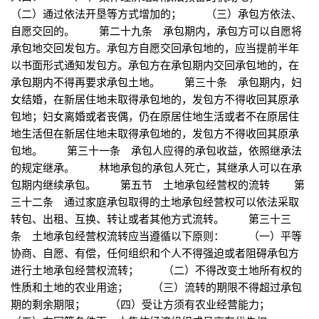
（二）通过依法开垦等方式增加的； （三）承包方依法、
自愿交回的。 第二十九条 承包期内，承包方可以自愿将
承包地交回发包方。承包方自愿交回承包地的，应当提前半年
以书面形式通知发包方。承包方在承包期内交回承包地的，在
承包期内不得再要求承包土地。 第三十条 承包期内，妇
女结婚，在新居住地未取得承包地的，发包方不得收回其原承
包地；妇女离婚或者丧偶，仍在原居住地生活或者不在原居住
地生活但在新居住地未取得承包地的，发包方不得收回其原承
包地。 第三十一条 承包人应得的承包收益，依照继承法
的规定继承。 林地承包的承包人死亡，其继承人可以在承
包期内继续承包。 第五节 土地承包经营权的流转 第
三十二条 通过家庭承包取得的土地承包经营权可以依法采取
转包、出租、互换、转让或者其他方式流转。 第三十三
条 土地承包经营权流转应当遵循以下原则： （一）平等
协商、自愿、有偿，任何组织和个人不得强迫或者阻碍承包方
进行土地承包经营权流转； （二）不得改变土地所有权的
性质和土地的农业用途； （三）流转的期限不得超过承包
期的剩余期限； （四）受让方须有农业经营能力；