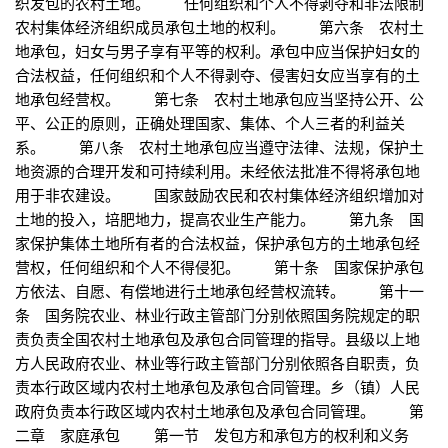
织发包的农村土地。 任何组织和个人不得剥夺和非法限制
农村集体经济组织成员承包土地的权利。 第六条 农村土
地承包，妇女与男子享有平等的权利。承包中应当保护妇女的
合法权益，任何组织和个人不得剥夺、侵害妇女应当享有的土
地承包经营权。 第七条 农村土地承包应当坚持公开、公
平、公正的原则，正确处理国家、集体、个人三者的利益关
系。 第八条 农村土地承包应当遵守法律、法规，保护土
地资源的合理开发和可持续利用。未经依法批准不得将承包地
用于非农建设。 国家鼓励农民和农村集体经济组织增加对
土地的投入，培肥地力，提高农业生产能力。 第九条 国
家保护集体土地所有者的合法权益，保护承包方的土地承包经
营权，任何组织和个人不得侵犯。 第十条 国家保护承包
方依法、自愿、有偿地进行土地承包经营权流转。 第十一
条 国务院农业、林业行政主管部门分别依照国务院规定的职
责负责全国农村土地承包及承包合同管理的指导。县级以上地
方人民政府农业、林业等行政主管部门分别依照各自职责，负
责本行政区域内农村土地承包及承包合同管理。乡（镇）人民
政府负责本行政区域内农村土地承包及承包合同管理。 第
二章 家庭承包 第一节 发包方和承包方的权利和义务