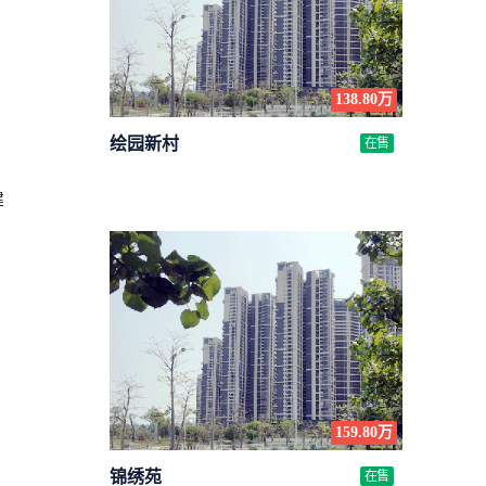
138.80万
绘园新村
在售
建
159.80万
锦绣苑
在售