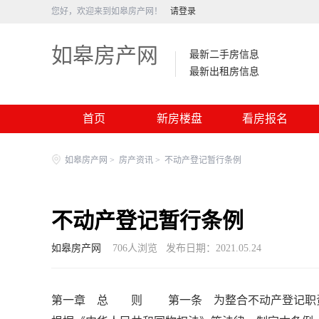
您好，欢迎来到如皋房产网！
请登录
如皋房产网
最新二手房信息
最新出租房信息
首页
新房楼盘
看房报名
如皋房产网
>
房产资讯
>
不动产登记暂行条例
不动产登记暂行条例
如皋房产网
706
人浏览
发布日期：2021.05.24
第一章 总 则 第一条 为整合不动产登记职责