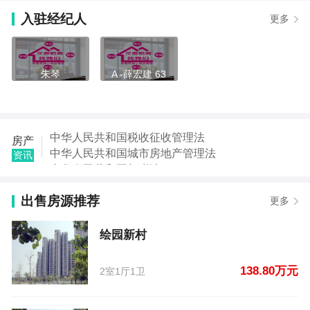
【洪少江】发布了【沈阳小区】的租房信息
入驻经纪人
更多
【朱琴】发布了【绘园新村】的二手房信息
【朱琴】发布了【锦绣苑】的二手房信息
【朱琴】发布了【文峰城市广场】的二手房信息
【朱琴】发布了【华府御庭】的二手房信息
朱琴
A -薛宏建 63
【朱琴】发布了【红星学府】的二手房信息
【荷岐】发布了【世纪佳园 电梯三楼】的租房信息
【洪少江】发布了【沈阳小区】的租房信息
中华人民共和国税收征收管理法
房产
中华人民共和国城市房地产管理法
资讯
中华人民共和国契税法
中华人民共和国城市维护建设税法
出售房源推荐
中华人民共和国国家赔偿法
更多
中华人民共和国城乡规划法
中华人民共和国土地管理法
绘园新村
中华人民共和国继承法
138.80万元
2室1厅1卫